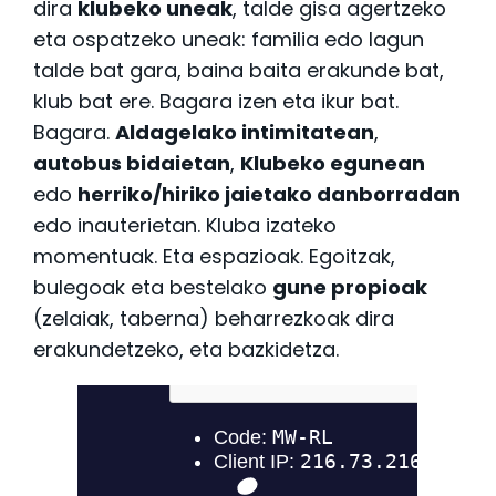
dira
klubeko uneak
, talde gisa agertzeko
eta ospatzeko uneak: familia edo lagun
talde bat gara, baina baita erakunde bat,
klub bat ere. Bagara izen eta ikur bat.
Bagara.
Aldagelako intimitatean
,
autobus bidaietan
,
Klubeko egunean
edo
herriko/hiriko jaietako danborradan
edo inauterietan. Kluba izateko
momentuak. Eta espazioak. Egoitzak,
bulegoak eta bestelako
gune propioak
(zelaiak, taberna) beharrezkoak dira
erakundetzeko, eta bazkidetza.