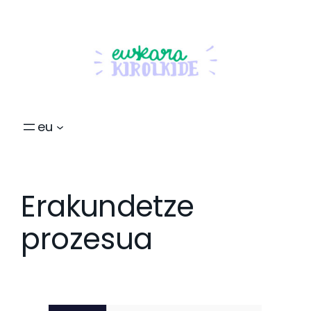
eu
Erakundetze
prozesua