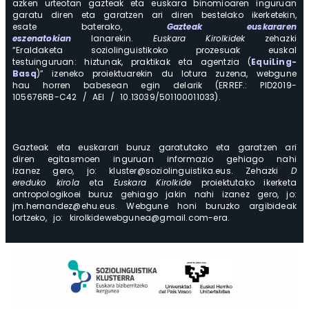
azken urteotan gazteak eta euskara binomioaren inguruan
garatu diren eta garatzen ari diren bestelako ikerketekin,
esate baterako,
Gazteak euskararen
eszenatokian
lanarekin.
Euskara Kirolkidek
zehazki
“Eraldaketa soziolinguistikoko prozesuak euskal
testuinguruan: hiztunak, praktikak eta agentzia (
EquiLing-
Basq
)” izeneko proiektuarekin du lotura zuzena, webgune
hau horren babesean egin delarik (ERREF.: PID2019-
105676RB-C42 / AEI / 10.13039/501100011033).
Gazteak eta euskarari buruz garatutako eta garatzen ari
diren egitasmoen inguruan informazio gehiago nahi
izanez gero, jo: kluster@soziolinguistika.eus. Zehazki
D
ereduko kirola
eta
Euskara Kirolkide
proiektutako ikerketa
antropologikoei buruz gehiago jakin nahi izanez gero, jo:
jm.hernandez@ehu.eus. Webgune honi buruzko argibideak
lortzeko, jo: kirolkidewebgunea@gmail.com-era.