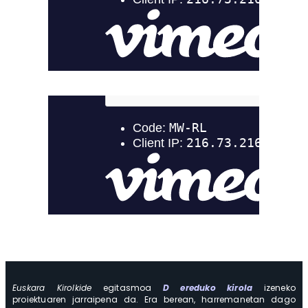
Euskara Kirolkide
egitasmoa
D ereduko kirola
izeneko
proiektuaren jarraipena da. Era berean, harremanetan dago