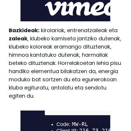
Bazkideak:
kirolariak, entrenatzaileak eta
zaleak
, klubeko kamiseta jantziko dutenak,
klubeko koloreak eramango dituztenak,
himnoa kantatuko dutenak, harmailak
beteko dituztenak. Horrelakoetan lehia pisu
handiko elementua bilakatzen da, energia
moduko bat sortzen du eta egunerokoan
kluba egituratu, antolatu eta sendotu
egiten du.