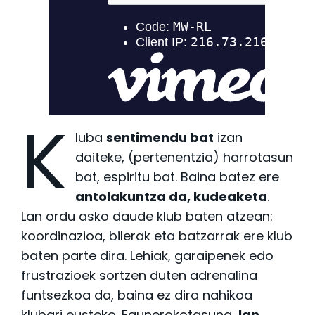
K
luba
sentimendu bat
izan
daiteke, (pertenentzia) harrotasun
bat, espiritu bat. Baina batez ere
antolakuntza da, kudeaketa
.
Lan ordu asko daude klub baten atzean:
koordinazioa, bilerak eta batzarrak ere klub
baten parte dira. Lehiak, garaipenek edo
frustrazioek sortzen duten adrenalina
funtsezkoa da, baina ez dira nahikoa
klubari eusteko. Egunerokotasuna,
lan