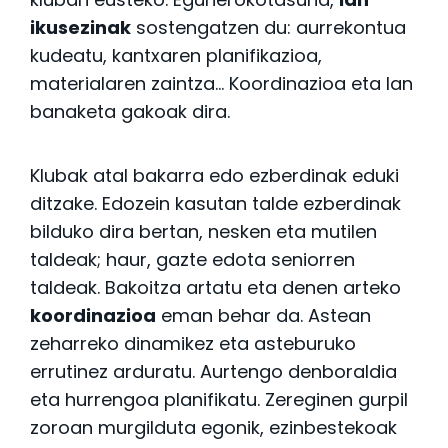
ikusezinak
sostengatzen du: aurrekontua
kudeatu, kantxaren planifikazioa,
materialaren zaintza… Koordinazioa eta lan
banaketa gakoak dira.
Klubak atal bakarra edo ezberdinak eduki
ditzake. Edozein kasutan talde ezberdinak
bilduko dira bertan, nesken eta mutilen
taldeak; haur, gazte edota seniorren
taldeak. Bakoitza artatu eta denen arteko
koordinazioa
eman behar da. Astean
zeharreko dinamikez eta asteburuko
errutinez arduratu. Aurtengo denboraldia
eta hurrengoa planifikatu. Zereginen gurpil
zoroan murgilduta egonik, ezinbestekoak