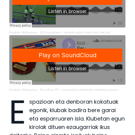
Kirolkide Webgunea
·
SD Amorebieta – denetik egiten duen klub txiki bat
Kirolkide Webgunea
·
Bera Bera RT – eskubaloia zabaltzeko eskoletara joatea
E
spazioan eta denboran kokatuak
egonik, klubak badira bere garai
eta esparruaren isla. Klubetan egun
kirolak dituen ezaugarriak ikus