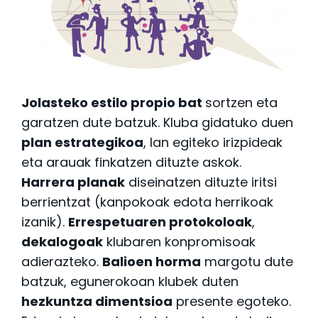
Jolasteko estilo propio bat
sortzen eta
garatzen dute batzuk. Kluba gidatuko duen
plan estrategikoa
, lan egiteko irizpideak
eta arauak finkatzen dituzte askok.
Harrera planak
diseinatzen dituzte iritsi
berrientzat (kanpokoak edota herrikoak
izanik).
Errespetuaren protokoloak
,
dekalogoak
klubaren konpromisoak
adierazteko.
Balioen horma
margotu dute
batzuk, egunerokoan klubek duten
hezkuntza dimentsioa
presente egoteko.