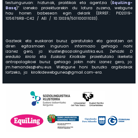
testuinguruan: hiztunak, praktikak eta agentzia (
EquiLing-
Basq
)” izeneko proiektuarekin du lotura zuzena, webgune
hau horren babesean egin delarik (ERREF.: PID2019-
105676RB-C42 / AEI / 10.13039/501100011033).
Gazteak eta euskarari buruz garatutako eta garatzen ari
diren egitasmoen inguruan informazio gehiago nahi
izanez gero, jo: kluster@soziolinguistika.eus. Zehazki
D
ereduko kirola
eta
Euskara Kirolkide
proiektutako ikerketa
antropologikoei buruz gehiago jakin nahi izanez gero, jo:
jm.hernandez@ehu.eus. Webgune honi buruzko argibideak
lortzeko, jo: kirolkidewebgunea@gmail.com-era.