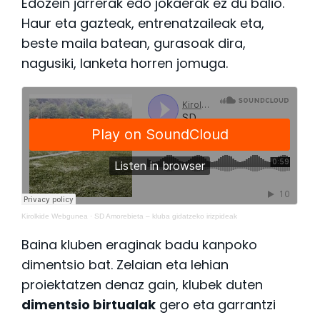
Edozein jarrerak edo jokaerak ez du balio.
Haur eta gazteak, entrenatzaileak eta,
beste maila batean, gurasoak dira,
nagusiki, lanketa horren jomuga.
Kirolkide Webgunea
·
SD Amorebieta – kluba gidatzeko irizpideak
Baina kluben eraginak badu kanpoko
dimentsio bat. Zelaian eta lehian
proiektatzen denaz gain, klubek duten
dimentsio birtualak
gero eta garrantzi