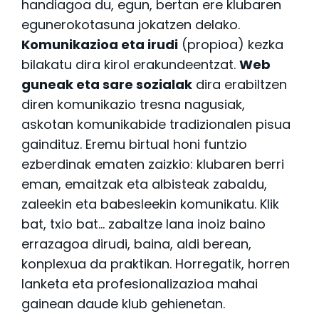
handiagoa du, egun, bertan ere klubaren
egunerokotasuna jokatzen delako.
Komunikazioa eta irudi
(propioa) kezka
bilakatu dira kirol erakundeentzat.
Web
guneak eta sare sozialak
dira erabiltzen
diren komunikazio tresna nagusiak,
askotan komunikabide tradizionalen pisua
gaindituz. Eremu birtual honi funtzio
ezberdinak ematen zaizkio: klubaren berri
eman, emaitzak eta albisteak zabaldu,
zaleekin eta babesleekin komunikatu. Klik
bat, txio bat… zabaltze lana inoiz baino
errazagoa dirudi, baina, aldi berean,
konplexua da praktikan. Horregatik, horren
lanketa eta profesionalizazioa mahai
gainean daude klub gehienetan.