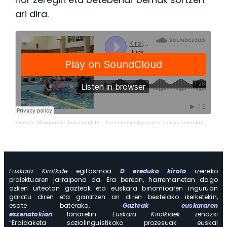
ari dira.
Kirolkide Webgunea
·
Judizmendi IK – barne komunikazioaren funtzionamendua
Euskara Kirolkide
egitasmoa
D ereduko kirola
izeneko
proiektuaren jarraipena da. Era berean, harremanetan dago
azken urteotan gazteak eta euskara binomioaren inguruan
garatu diren eta garatzen ari diren bestelako ikerketekin,
esate baterako,
Gazteak euskararen
eszenatokian
lanarekin.
Euskara Kirolkidek
zehazki
“Eraldaketa soziolinguistikoko prozesuak euskal