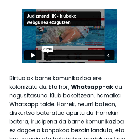
Birtualak barne komunikazioa ere
kolonizatu du. Eta hor,
Whatsapp-ak
du
nagusitasuna. Klub bakoitzean, hamaika
Whatsapp talde. Horrek, neurri batean,
diskurtso bateratua apurtu du. Horrekin
batera, irudipena da barne komunikazioa
ez dagoela kanpokoa bezain landuta, eta
hor zeregin eta betebehar berriak sortzen