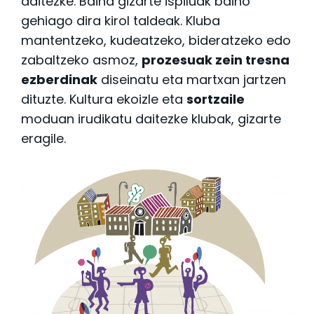
daitezke. Baina gizarte ispiluak baino
gehiago dira kirol taldeak. Kluba
mantentzeko, kudeatzeko, bideratzeko edo
zabaltzeko asmoz,
prozesuak zein tresna
ezberdinak
diseinatu eta martxan jartzen
dituzte. Kultura ekoizle eta
sortzaile
moduan irudikatu daitezke klubak, gizarte
eragile.