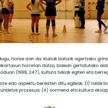
ugu, horixe izan da: klubak baturik agertzeko gri
elkartasun horretan datza, bidean gertatutako aldak
oduan (1999, 247), kultura txikiak egiten eta berre
tore edo aspektu bereizten ditu egileak: (1) talde b
akundetze prozesua; (4) sormena eta kultura ekoi