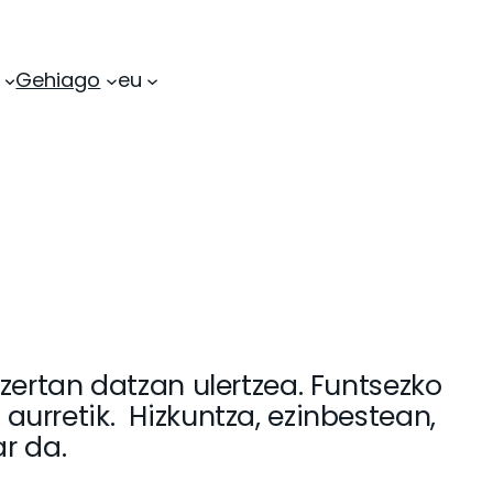
Gehiago
eu
zertan datzan ulertzea. Funtsezko
urretik. Hizkuntza, ezinbestean,
ar da.