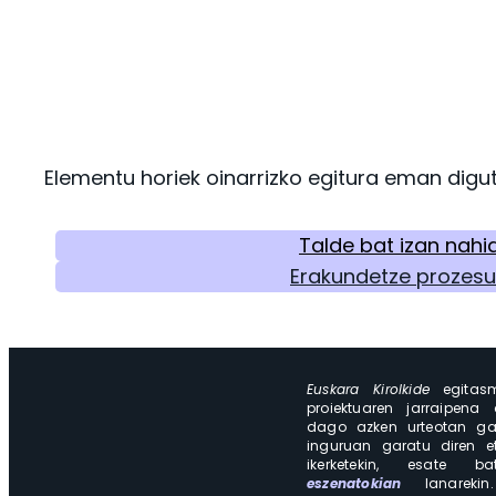
Elementu horiek oinarrizko egitura eman digut
Talde bat izan nahi
Erakundetze prozes
Euskara Kirolkide
egita
proiektuaren jarraipena
dago azken urteotan ga
inguruan garatu diren e
ikerketekin, esate b
eszenatokian
lanareki