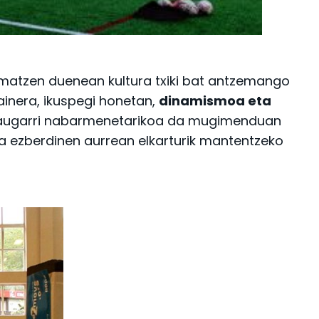
sumatzen duenean kultura txiki bat antzemango
ainera, ikuspegi honetan,
dinamismoa eta
en ezaugarri nabarmenetarikoa da mugimenduan
a ezberdinen aurrean elkarturik mantentzeko