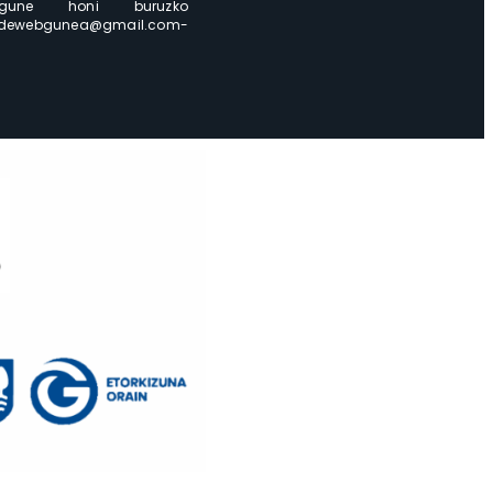
ebgune honi buruzko
lkidewebgunea@gmail.com-