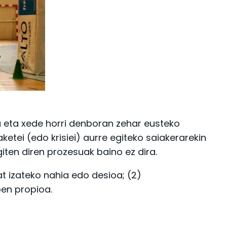
na eta xede horri denboran zehar eusteko
etei (edo krisiei) aurre egiteko saiakerarekin
giten diren prozesuak baino ez dira.
at izateko nahia edo desioa; (2)
zpen propioa.