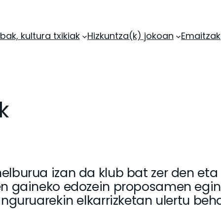
bak, kultura txikiak
Hizkuntza(k) jokoan
Emaitzak
k
lburua izan da klub bat zer den eta 
en gaineko edozein proposamen egin a
inguruarekin elkarrizketan ulertu beh