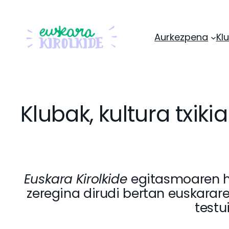
Aurkezpena
Klu
Klubak, kultura txikia
Euskara Kirolkide
egitasmoaren he
zeregina dirudi bertan euskarar
testu