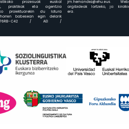
guistikoko prozesuak euskal
jm.hernandez@ehu.eus. W
nak, praktikak eta agentzia
argibideak lortzeko, jo: kiro
ko proiektuarekin du lotura
era.
orren babesean egin delarik
-105676RB-C42 / AEI /