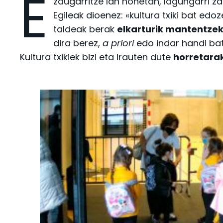
E
zaugarritze lan honetan, lagungarri z
Egileak dioenez: «kultura txiki bat edo
taldeak berak
elkarturik mantentze
dira berez,
a priori
edo indar handi bat
Kultura txikiek bizi eta irauten dute
horretarak