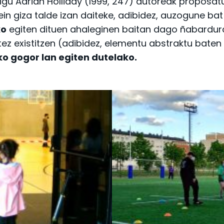
aigu Adrian Holliday (1999, 247) autoreak proposa
zein giza talde izan daiteke, adibidez, auzogune bat
ko
egiten dituen ahaleginen baitan dago ñabardura 
ez existitzen (adibidez, elementu abstraktu baten 
o gogor lan egiten dutelako.