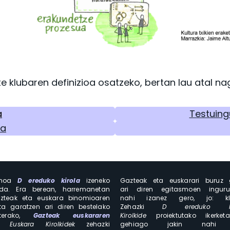
e klubaren definizioa osatzeko, bertan lau atal nag
a
Testuing
ua
smoa
D ereduko kirola
izeneko
Gazteak eta euskarari buruz 
 da. Era berean, harremanetan
ari diren egitasmoen ingur
zteak eta euskara binomioaren
nahi izanez gero, jo: kluste
ta garatzen ari diren bestelako
Zehazki
D ereduko 
aterako,
Gazteak euskararen
Kirolkide
proiektutako ikerke
n.
Euskara Kirolkidek
zehazki
gehiago jakin nahi 