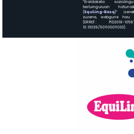
“Eraldaketa soziolin
testuinguruan: hiztu
(
EquiLing-Basq
)” izene
zuzena, webgune hau h
(ERREF.: PID2019
10.13039/501100011033).