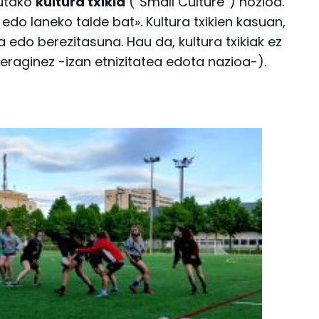
tutako
kultura txikia
(“Small Culture”) nozioa.
 edo laneko talde bat». Kultura txikien kasuan,
edo berezitasuna. Hau da, kultura txikiak ez
eraginez -izan etnizitatea edota nazioa-).