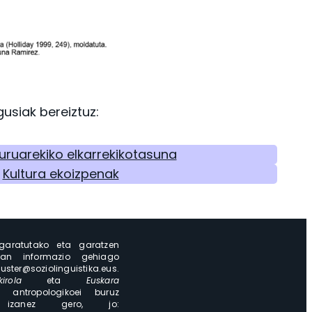
usiak bereiztuz:
uruarekiko elkarrekikotasuna
Kultura ekoizpenak
garatutako eta garatzen
uan informazio gehiago
r@soziolinguistika.eus.
kirola
eta
Euskara
ta antropologikoei buruz
izanez gero, jo: