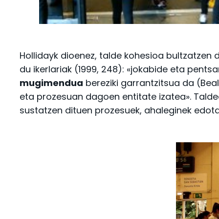
Hollidayk dioenez, talde kohesioa bultzatzen
du ikerlariak (1999, 248): «jokabide eta pent
mugimendua
bereziki garrantzitsua da (Bea
eta prozesuan dagoen entitate izatea». Tald
sustatzen dituen prozesuek, ahaleginek edota e