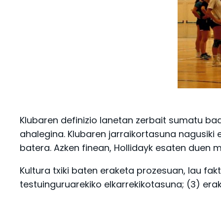
Klubaren definizio lanetan zerbait sumatu bad
ahalegina. Klubaren jarraikortasuna nagusiki 
batera. Azken finean, Hollidayk esaten duen m
Kultura txiki baten eraketa prozesuan, lau fak
testuinguruarekiko elkarrekikotasuna; (3) er