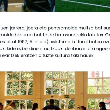
 duen jarrera, joera eta pentsamolde multzo bat 
samolde bilduma bat talde batasunarekin lotuta». G
les et al. 1967, 5 In ibid): «sistema kultural bat
eak, kide ezberdinen multzoak, denboran eta egoer
kintzek eratzen dituzte kultura txiki hauek.