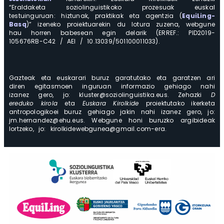
“Eraldaketa soziolinguistikoko prozesuak euskal
testuinguruan: hiztunak, praktikak eta agentzia (
EquiLing-
Basq
)” izeneko proiektuarekin du lotura zuzena, webgune
hau horren babesean egin delarik (ERREF.: PID2019-
105676RB-C42 / AEI / 10.13039/501100011033).
Gazteak eta euskarari buruz garatutako eta garatzen ari
diren egitasmoen inguruan informazio gehiago nahi
izanez gero, jo: kluster@soziolinguistika.eus. Zehazki
D
ereduko kirola
eta
Euskara Kirolkide
proiektutako ikerketa
antropologikoei buruz gehiago jakin nahi izanez gero, jo:
jm.hernandez@ehu.eus. Webgune honi buruzko argibideak
lortzeko, jo: kirolkidewebgunea@gmail.com-era.