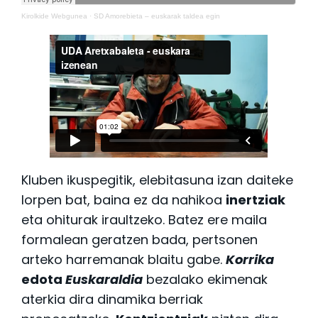
Kirolkide Webgunea
·
SD Amorebieta – euskarak taldea egin
Kluben ikuspegitik, elebitasuna izan daiteke
lorpen bat, baina ez da nahikoa
inertziak
eta ohiturak iraultzeko. Batez ere maila
formalean geratzen bada, pertsonen
arteko harremanak blaitu gabe.
Korrika
edota
Euskaraldia
bezalako ekimenak
aterkia dira dinamika berriak