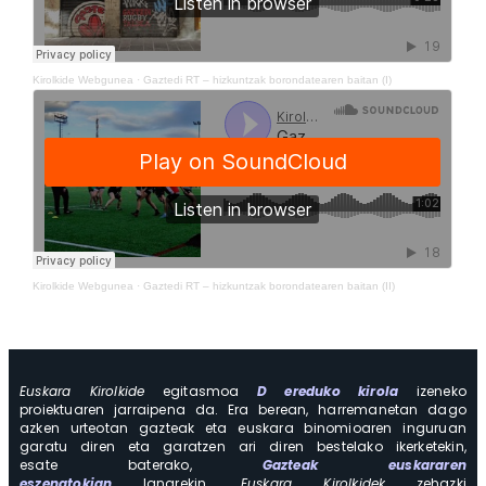
Kirolkide Webgunea
·
Gaztedi RT – hizkuntzak borondatearen baitan (I)
Kirolkide Webgunea
·
Gaztedi RT – hizkuntzak borondatearen baitan (II)
Euskara Kirolkide
egitasmoa
D ereduko kirola
izeneko
proiektuaren jarraipena da. Era berean, harremanetan dago
azken urteotan gazteak eta euskara binomioaren inguruan
garatu diren eta garatzen ari diren bestelako ikerketekin,
esate baterako,
Gazteak euskararen
eszenatokian
lanarekin.
Euskara Kirolkidek
zehazki