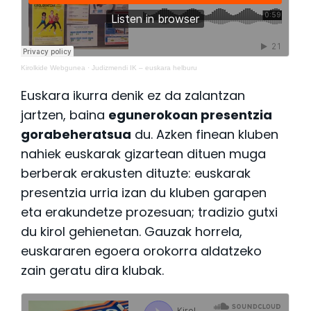
Kirolkide Webgunea
·
Judizmendi IK – euskara helburu
Euskara ikurra denik ez da zalantzan
jartzen, baina
egunerokoan presentzia
gorabeheratsua
du. Azken finean kluben
nahiek euskarak gizartean dituen muga
berberak erakusten dituzte: euskarak
presentzia urria izan du kluben garapen
eta erakundetze prozesuan; tradizio gutxi
du kirol gehienetan. Gauzak horrela,
euskararen egoera orokorra aldatzeko
zain geratu dira klubak.