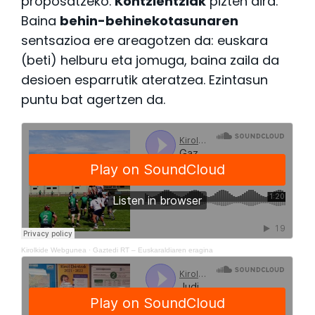
proposatzeko.
Kontzientziak
pizten dira.
Baina
behin-behinekotasunaren
sentsazioa ere areagotzen da: euskara
(beti) helburu eta jomuga, baina zaila da
desioen esparrutik ateratzea. Ezintasun
puntu bat agertzen da.
Kirolkide Webgunea
·
Gaztedi RT – Euskaraldiaren eragina