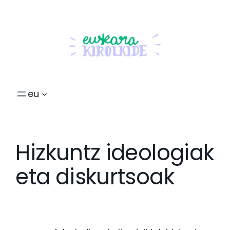
eu
Hizkuntz ideologiak
eta diskurtsoak