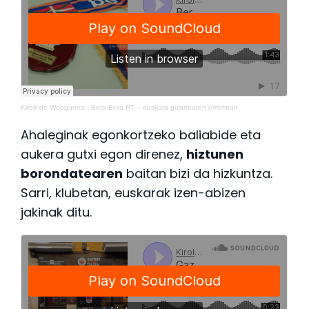
Kirolkide Webgunea
·
Bera Bera RT – euskara gizartearen erritmoan
Ahaleginak egonkortzeko baliabide eta
aukera gutxi egon direnez,
hiztunen
borondatearen
baitan bizi da hizkuntza.
Sarri, klubetan, euskarak izen-abizen
jakinak ditu.