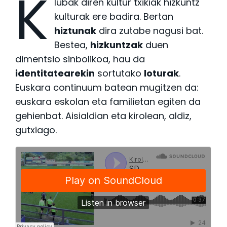
K
lubak diren kultur txikiak hizkuntz
kulturak ere badira. Bertan
hiztunak
dira zutabe nagusi bat.
Bestea,
hizkuntzak
duen
dimentsio sinbolikoa, hau da
identitatearekin
sortutako
loturak
.
Euskara continuum batean mugitzen da:
euskara eskolan eta familietan egiten da
gehienbat. Aisialdian eta kirolean, aldiz,
gutxiago.