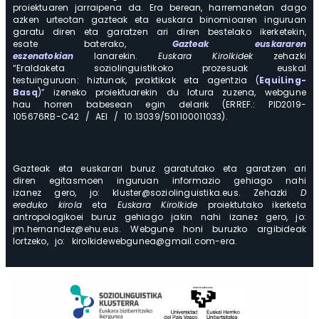
proiektuaren jarraipena da. Era berean, harremanetan dago
azken urteotan gazteak eta euskara binomioaren inguruan
garatu diren eta garatzen ari diren bestelako ikerketekin,
esate baterako,
Gazteak euskararen
eszenatokian
lanarekin.
Euskara Kirolkidek
zehazki
“Eraldaketa soziolinguistikoko prozesuak euskal
testuinguruan: hiztunak, praktikak eta agentzia (
EquiLing-
Basq
)” izeneko proiektuarekin du lotura zuzena, webgune
hau horren babesean egin delarik (ERREF.: PID2019-
105676RB-C42 / AEI / 10.13039/501100011033).
Gazteak eta euskarari buruz garatutako eta garatzen ari
diren egitasmoen inguruan informazio gehiago nahi
izanez gero, jo: kluster@soziolinguistika.eus. Zehazki
D
ereduko kirola
eta
Euskara Kirolkide
proiektutako ikerketa
antropologikoei buruz gehiago jakin nahi izanez gero, jo:
jm.hernandez@ehu.eus. Webgune honi buruzko argibideak
lortzeko, jo: kirolkidewebgunea@gmail.com-era.