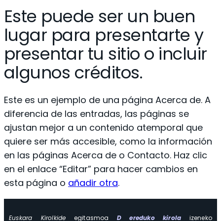
Este puede ser un buen
lugar para presentarte y
presentar tu sitio o incluir
algunos créditos.
Este es un ejemplo de una página Acerca de. A
diferencia de las entradas, las páginas se
ajustan mejor a un contenido atemporal que
quiere ser más accesible, como la información
en las páginas Acerca de o Contacto. Haz clic
en el enlace “Editar” para hacer cambios en
esta página o
añadir otra
.
Euskara Kirolkide
egitasmoa
D ereduko kirola
izeneko