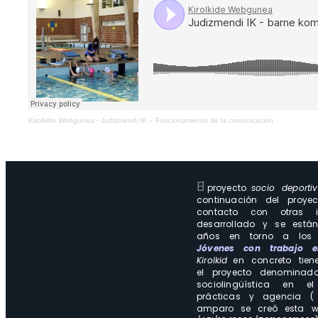
Kirolkide Webgunea
·
Judizmendi IK – Funcionamiento de la comunicación
El
proyecto
socio deporti
continuación del proy
contacto con otras 
desarrollado y se están
años en torno a los 
Jóvenes con trabajo 
Kirolkid
en concreto tien
el proyecto denominado
sociolingüística en e
prácticas y agencia (
amparo se creó esta we