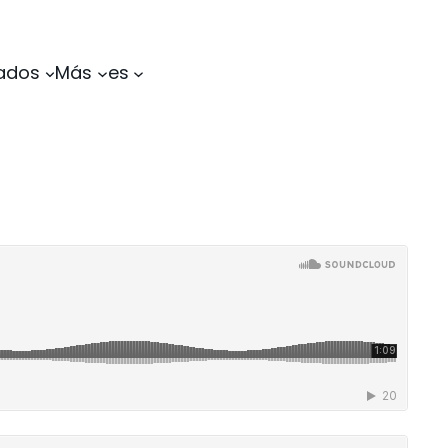
tados
Más
es