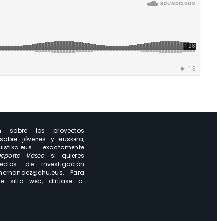
n sobre los proyectos
sobre jóvenes y euskera,
istika.eus. exactamente
Deporte Vasco
si quieres
ctos de investigación
hernandez@ehu.eus. Para
e sitio web, diríjase a: