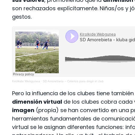
son rechazados explícitamente. Niñas/os y jóv
gestos.
Kirolkide Webgunea
·
SD Amorebieta – Criterios para dirigir el club
Pero la influencia de los clubes tiene tambi
dimensión virtual
de los clubes cobra cada v
imagen
(propia) se han convertido en una p
herramientas fundamentales de comunicación,
virtual se le asignan diferentes funciones: inf