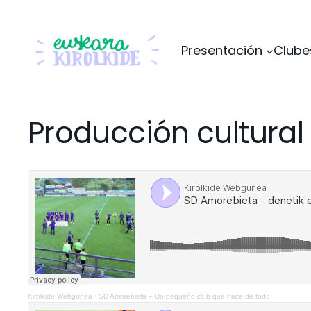
Presentación
Clube
Producción cultural
Kirolkide Webgunea
·
SD Amorebieta – Un pequeño club que hace de todo