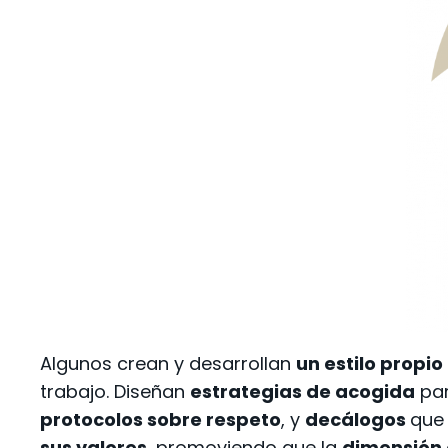
Algunos crean y desarrollan
un estilo propio
trabajo. Diseñan
estrategias de acogida
par
protocolos sobre respeto
, y
decálogos
que 
sus valores
, promoviendo que la
dimensión